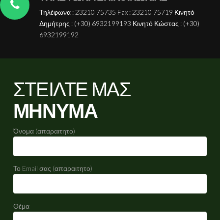
Τηλέφωνα : 23210 75735 Fax : 23210 75719 Κινητό
Δημήτρης : (+30) 6932199193 Κινητό Κώστας : (+30)
6932199192
ΣΤΕΙΛΤΕ ΜΑΣ
ΜΗΝΥΜΑ
Όνομα (απαραιτητο)
Το Email σας (απαραιτητο)
Θέμα