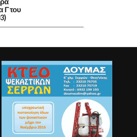
ήρα
 Γ του
3)