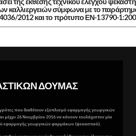
άσει της έκθεσης τεχνικού ελέγχου ψεκαστ
ων καλλιεργειών σύµφωνα µε το παράρτηµα
.4036/2012 και το πρότυπο ΕΝ-13790-1:200
ΑΣΤΙΚΩΝ ΔΟΥΜΑΣ
 αγρότες που διαθέτουν εξοπλισμό εφαρμογής γεωργικών
 μέχρι 26 Νοεμβρίου 2016 να κάνουν τουλάχιστον μία
ύ εφαρμογής γεωργικών φαρμάκων (ψεκαστικό).