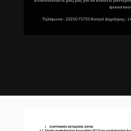
Επικοινωνήστε μαζί μας για να κλέισετε ραντεβο
ψεκαστικο
Τηλέφωνα : 23210 75735 Κινητό Δημήτρης : (