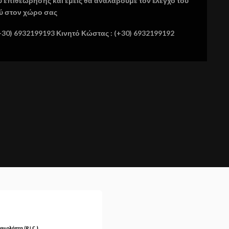
ύ επιθεώρησης και εμείς θα αναλάβουμε τον έλεγχο του
ύ στον χώρο σας
+30) 6932199193 Κινητό Κώστας : (+30) 6932199192